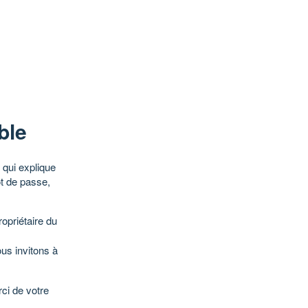
ble
qui explique
ot de passe,
opriétaire du
ous invitons à
ci de votre